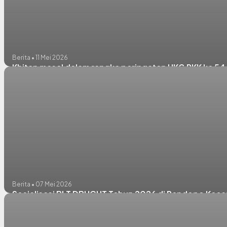
Berita • 11 Mei 2026
Khitan masal dalam rangka peringatan HKG PKK ke 54
Berita • 07 Mei 2026
Sosialisasi BLT DBHCHT Tahun 2026 di Pendopo Keca