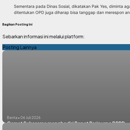
Sementara pada Dinas Sosial, dikatakan Pak Yes, diminta a
ditentukan OPD juga diharap bisa tanggap dan merespon an
Bagikan Posting Ini
Sebarkan informasi ini melalui platform:
Posting Lainnya
Berita • 06 Juli 2026
Camat Sukorame menghadiri Rapat Paripurna DPRD