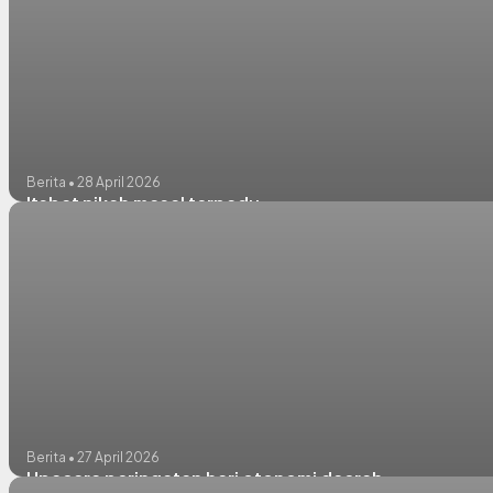
Berita • 28 April 2026
Itsbat nikah masal terpadu
Berita • 27 April 2026
Upacara peringatan hari otonomi daerah