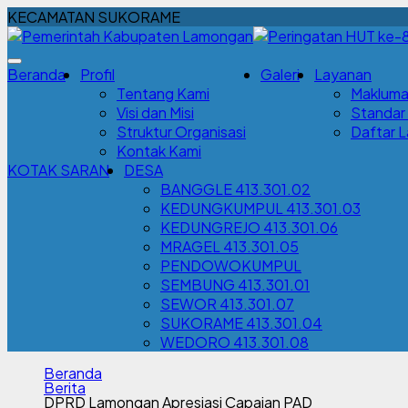
KECAMATAN SUKORAME
Beranda
Profil
Galeri
Layanan
Tentang Kami
Makluma
Visi dan Misi
Standar
Struktur Organisasi
Daftar 
Kontak Kami
KOTAK SARAN
DESA
BANGGLE 413.301.02
KEDUNGKUMPUL 413.301.03
KEDUNGREJO 413.301.06
MRAGEL 413.301.05
PENDOWOKUMPUL
SEMBUNG 413.301.01
SEWOR 413.301.07
SUKORAME 413.301.04
WEDORO 413.301.08
Beranda
Berita
DPRD Lamongan Apresiasi Capaian PAD