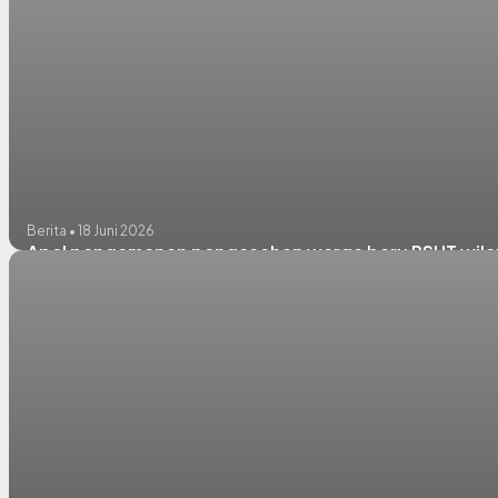
Berita • 18 Juni 2026
Apel pengamanan pengesahan warga baru PSHT wil