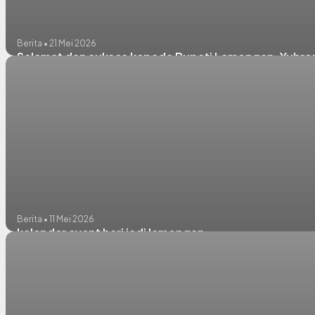
Berita • 21 Mei 2026
Selamat dan sukses kepada Bupati Lamongan, Yuhronu
Berita • 11 Mei 2026
kalender event hari jadi lamongan