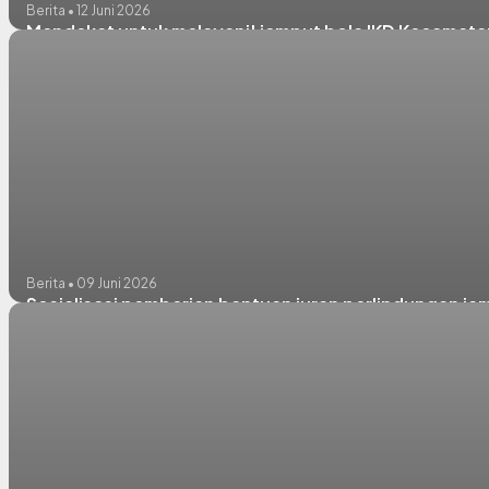
Berita • 12 Juni 2026
Mendekat untuk melayani! jemput bola IKD Kecamat
Berita • 09 Juni 2026
Sosialisasi pemberian bantuan iuran perlindungan j