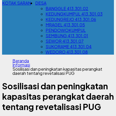
KOTAK SARAN
DESA
BANGGLE 413.301.02
KEDUNGKUMPUL 413.301.03
KEDUNGREJO 413.301.06
MRAGEL 413.301.05
PENDOWOKUMPUL
SEMBUNG 413.301.01
SEWOR 413.301.07
SUKORAME 413.301.04
WEDORO 413.301.08
Beranda
Informasi
Sosilisasi dan peningkatan kapasitas perangkat
daerah tentang revetalisasi PUG
Sosilisasi dan peningkatan
kapasitas perangkat daerah
tentang revetalisasi PUG