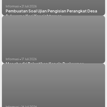
Informasi • 21 Juli 2026
Pembuatan Soal Ujian Pengisian Perangkat Desa
Sukorame Kasi Kesejahteraan
Informasi • 17 Juli 2026
Menghadiri Pelantikan Kepala Puskesmas
Informasi • 16 Juli 2026