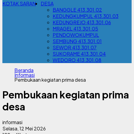
KOTAK SARAN
DESA
BANGGLE 413.301.02
KEDUNGKUMPUL 413.301.03
KEDUNGREJO 413.301.06
MRAGEL 413.301.05
PENDOWOKUMPUL
SEMBUNG 413.301.01
SEWOR 413.301.07
SUKORAME 413.301.04
WEDORO 413.301.08
Beranda
Informasi
Pembukaan kegiatan prima desa
Pembukaan kegiatan prima
desa
informasi
Selasa, 12 Mei 2026