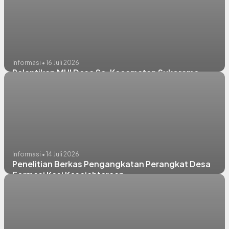
Informasi • 16 Juli 2026
Pelantikan MUI Desa Se-Kecamatan Sukorame
Informasi • 14 Juli 2026
Penelitian Berkas Pengangkatan Perangkat Desa
Formasi Kasi Kesejahteraan