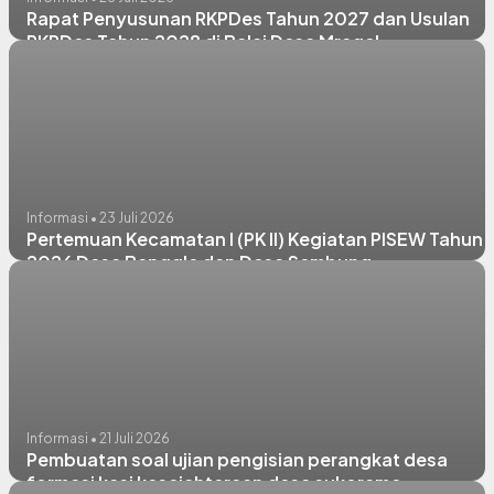
Rapat Penyusunan RKPDes Tahun 2027 dan Usulan
RKPDes Tahun 2028 di Balai Desa Mragel
Informasi • 23 Juli 2026
Pertemuan Kecamatan I (PK II) Kegiatan PISEW Tahun
2026 Desa Banggle dan Desa Sembung
Informasi • 21 Juli 2026
Pembuatan soal ujian pengisian perangkat desa
formasi kasi kesejahteraan desa sukorame