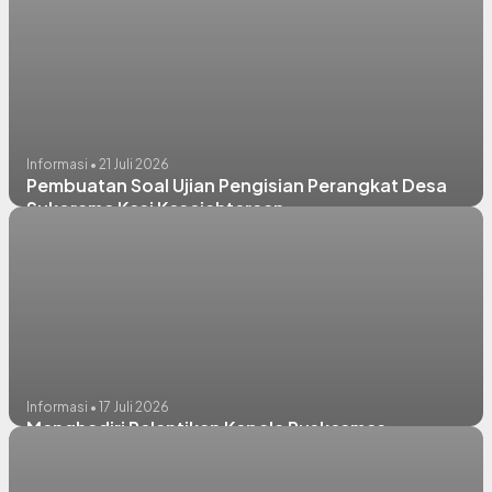
Informasi • 21 Juli 2026
Pembuatan Soal Ujian Pengisian Perangkat Desa
Sukorame Kasi Kesejahteraan
Informasi • 17 Juli 2026
Menghadiri Pelantikan Kepala Puskesmas