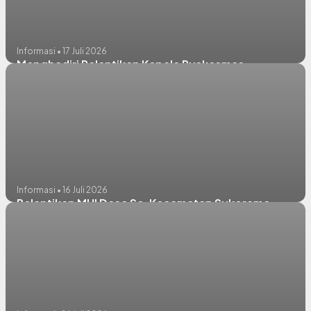
Informasi • 17 Juli 2026
Menghadiri Pelantikan Kepala Puskesmas
Informasi • 16 Juli 2026
Pelantikan MUI Desa Se-Kecamatan Sukorame