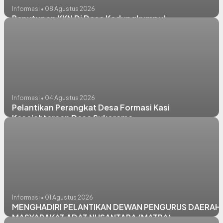
Informasi • 08 Agustus 2026
Penutupan KKN Di Desa Kedungkumpul
Informasi • 04 Agustus 2026
Pelantikan Perangkat Desa Formasi Kasi
Kesejahteraan Desa Sukorame
Informasi • 01 Agustus 2026
MENGHADIRI PELANTIKAN DEWAN PENGURUS DAERAH
MASYARAKAT ADAT NUSANTARA (MATRA)