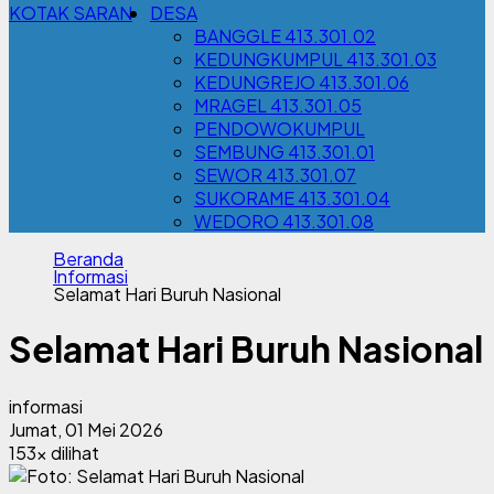
KOTAK SARAN
DESA
BANGGLE 413.301.02
KEDUNGKUMPUL 413.301.03
KEDUNGREJO 413.301.06
MRAGEL 413.301.05
PENDOWOKUMPUL
SEMBUNG 413.301.01
SEWOR 413.301.07
SUKORAME 413.301.04
WEDORO 413.301.08
Beranda
Informasi
Selamat Hari Buruh Nasional
Selamat Hari Buruh Nasional
informasi
Jumat, 01 Mei 2026
153x dilihat