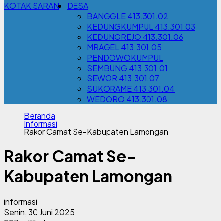
KOTAK SARAN
DESA
BANGGLE 413.301.02
KEDUNGKUMPUL 413.301.03
KEDUNGREJO 413.301.06
MRAGEL 413.301.05
PENDOWOKUMPUL
SEMBUNG 413.301.01
SEWOR 413.301.07
SUKORAME 413.301.04
WEDORO 413.301.08
Beranda
Informasi
Rakor Camat Se-Kabupaten Lamongan
Rakor Camat Se-
Kabupaten Lamongan
informasi
Senin, 30 Juni 2025