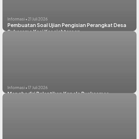
Informasi • 21 Juli 2026
Pembuatan Soal Ujian Pengisian Perangkat Desa
Sukorame Kasi Kesejahteraan
Informasi • 17 Juli 2026
Menghadiri Pelantikan Kepala Puskesmas