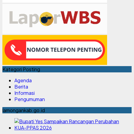
Kategori Posting
Agenda
Berita
Informasi
Pengumuman
lamongankab.go.id