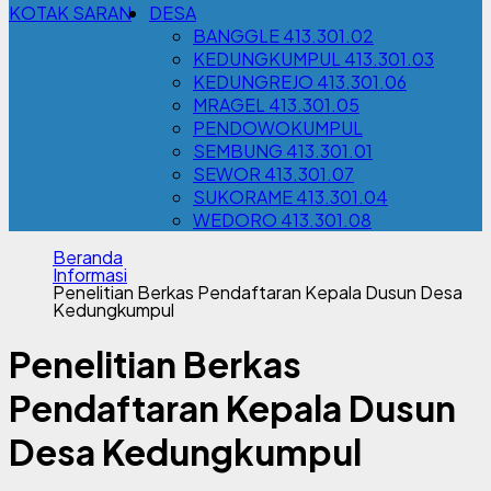
KOTAK SARAN
DESA
BANGGLE 413.301.02
KEDUNGKUMPUL 413.301.03
KEDUNGREJO 413.301.06
MRAGEL 413.301.05
PENDOWOKUMPUL
SEMBUNG 413.301.01
SEWOR 413.301.07
SUKORAME 413.301.04
WEDORO 413.301.08
Beranda
Informasi
Penelitian Berkas Pendaftaran Kepala Dusun Desa
Kedungkumpul
Penelitian Berkas
Pendaftaran Kepala Dusun
Desa Kedungkumpul