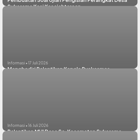
Sukorame Kasi Kesejahteraan
Informasi • 17 Juli 2026
Menghadiri Pelantikan Kepala Puskesmas
Informasi • 16 Juli 2026
Pelantikan MUI Desa Se-Kecamatan Sukorame